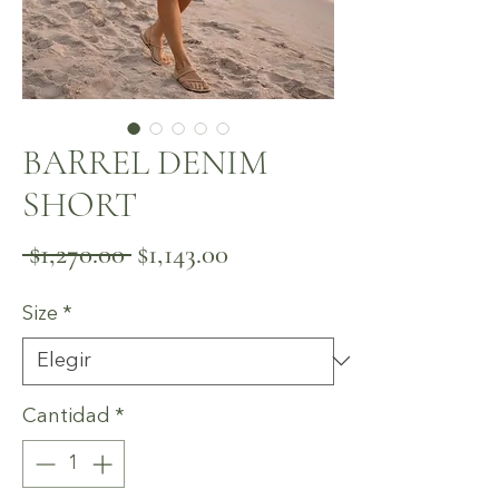
BARREL DENIM
SHORT
Precio
Precio
 $1,270.00 
$1,143.00
de
Size
*
oferta
Cantidad
*