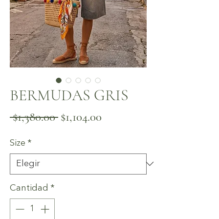
BERMUDAS GRIS
Precio
Precio
 $1,380.00 
$1,104.00
de
Size
*
oferta
Cantidad
*