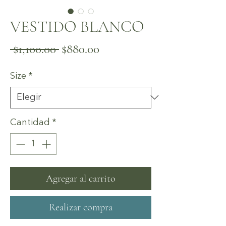
VESTIDO BLANCO
Precio
Precio
 $1,100.00 
$880.00
de
Size
*
oferta
Cantidad
*
Agregar al carrito
Realizar compra