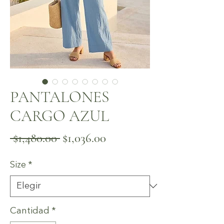
PANTALONES
CARGO AZUL
Precio
Precio
 $1,480.00 
$1,036.00
de
Size
*
oferta
Cantidad
*