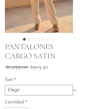
PANTALONES
CARGO SATIN
Precio
Precio
 $1,299.00 
$909.30
de
Size
*
oferta
Cantidad
*