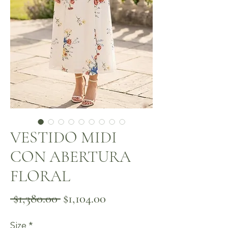
VESTIDO MIDI
CON ABERTURA
FLORAL
Precio
Precio
 $1,380.00 
$1,104.00
de
Size
*