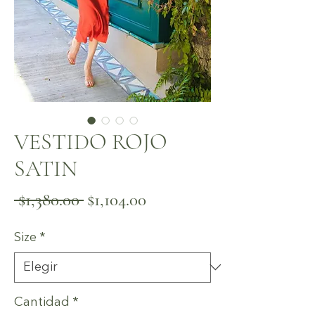
VESTIDO ROJO
SATIN
Precio
Precio
 $1,380.00 
$1,104.00
de
Size
*
oferta
Cantidad
*