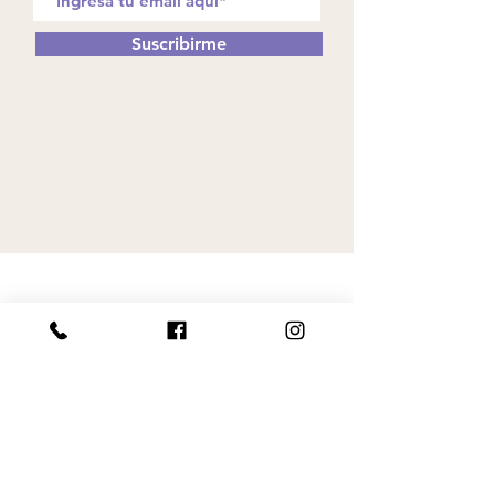
Suscribirme
Av. Providencia #2767
CP 44639
Guadalajara, Jalisco.